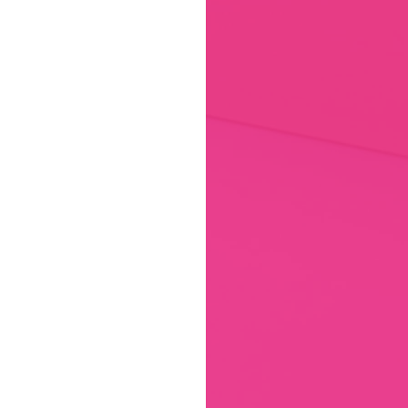
ς  Ηλιούπολη - Φροντιστήριο Γυμνάσιο Ηλιούπολη - 