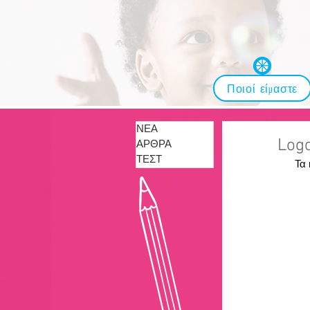
Ποιοί είμαστε
ΝΕΑ
Κέντρο Μελ
Log
ΑΡΘΡΑ
Μαθησιακές
ΤΕΣΤ
Τα 
Λογοθεραπε
Εργοθεραπε
Συμβουλευτ
Φροντιστήρ
Εκπαίδευση
• Το Κέντρο
Λογοτεχνείο
ευθύνη της 
και της ενισ