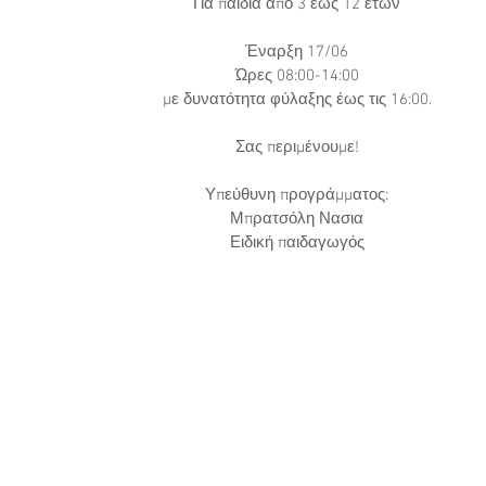
Για παιδιά από 3 έως 12 ετών
ία για Πρότυπα
Έναρξη 17/06
Ώρες 08:00-14:00
με δυνατότητα φύλαξης έως τις 16:00.
Σας περιμένουμε!
Υπεύθυνη προγράμματος:
Μπρατσόλη Νασια
Ειδική παιδαγωγός
 Ηλιούπολη - Εργοθεραπεία Ηλιούπολη - Λογοθεραπεία Ηλιούπολη - Παιδοψυχολόγος Ηλιούπολη - Κέντρο Μελέτης Ηλιούπολη - Φροντιστήριο Ηλιούπολη - Φροντιστήρο Μέσης Εκπαίδευση