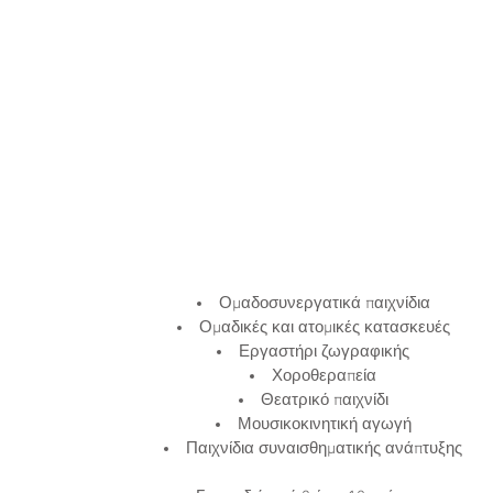
ς των μαθητών,
 η προετοιμασία
είο να μην
ναν πρόσθετο
πίεσης στην ήδη
 καθημερινότητα
 Τμήματα ειδικής
γησης που
ι σε παιδιά
γυμνασίου και
 Μαθησιακές
Αισθητηριακά
Ομαδοσυνεργατικά παιχνίδια
 Διαταραχές
Ομαδικές και ατομικές κατασκευές
 Διαταραχές
Εργαστήρι ζωγραφικής
κολίες
Χοροθεραπεία
ς, Δυσκολίες
Θεατρικό παιχνίδι
άς, Διαταραχές
Μουσικοκινητική αγωγή
ρωσης και της
Παιχνίδια συναισθηματικής ανάπτυξης
Φροντιστηριακά
νασίου Λυκείου.