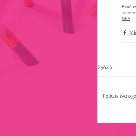
Ετικέτε
summe
ΝΕΑ
Σχόλια
Γράψτε ένα σχόλ