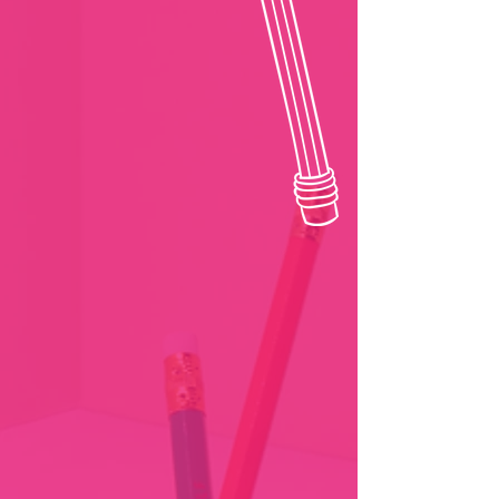
διδασκαλία
προκειμένου
για το σχολ
αποτελεί έ
παράγοντα 
βεβαρημένη
των γονιών.
διαπαιδαγώ
απευθύνοντα
δημοτικού, 
λυκείου με
δυσκολίες, 
ελλείμματα,
Ανάπτυξης,
Λόγου, Δυσ
προσαρμογή
συμπεριφορ
της Συγκέντ
Προσοχής. 
τμήματα Γυμ