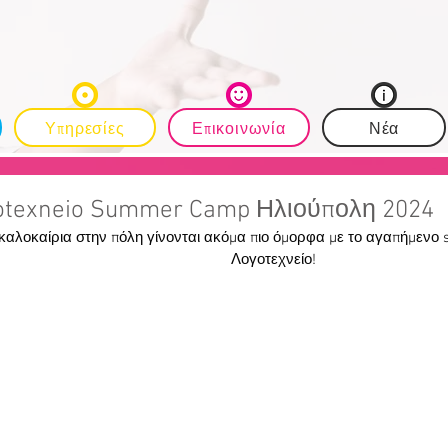
Υπηρεσίες
Επικοινωνία
Νέα
έτης •
otexneio Summer Camp Ηλιούπολη 2024
 δυσκολίες •
καλοκαίρια στην πόλη γίνονται ακόμα πιο όμορφα με το αγαπήμενο
ία •
Λογοτεχνείο!
ία •
ική γονέων •
ιο Μέσης
ς • Summer Camp
 Μελέτης
 επωμίζεται την
σχολικής μελέτης
χυτικής