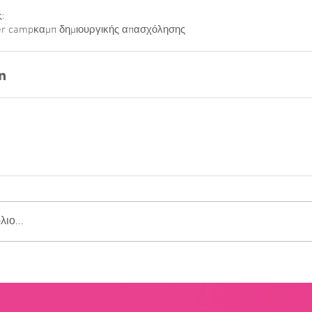
Φροντιστήριο Λύκειο Ηλιούπολη - Summer camp 2023 Ηλιούπολη - καμπ δημιουργικής απασχόλησης 2023 Ηλιούπολη
ς:
r camp
καμπ δημιουργικής απασχόλησης
ιο...