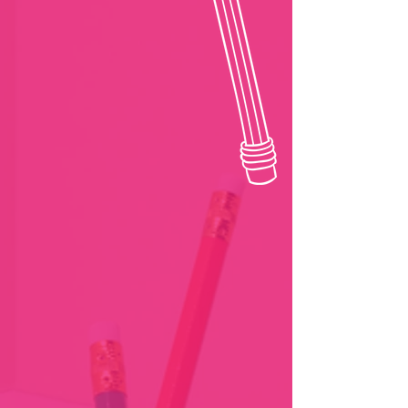
διδασκαλία
προκειμένου
για το σχολ
αποτελεί έ
παράγοντα 
βεβαρημένη
των γονιών.
διαπαιδαγώ
απευθύνοντα
δημοτικού, 
λυκείου με
δυσκολίες, 
ελλείμματα,
Ανάπτυξης,
Λόγου, Δυσ
προσαρμογή
συμπεριφορ
της Συγκέντ
Προσοχής. 
τμήματα Γυμ