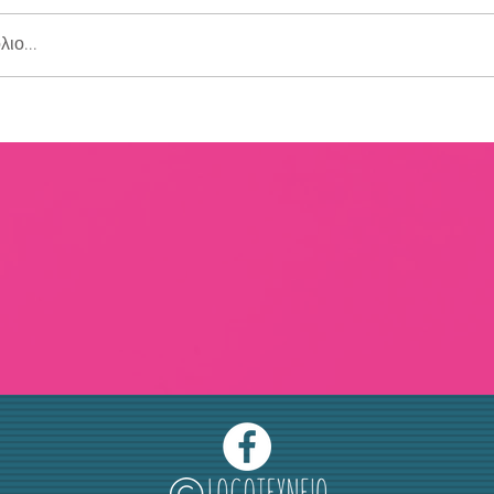
ιο...