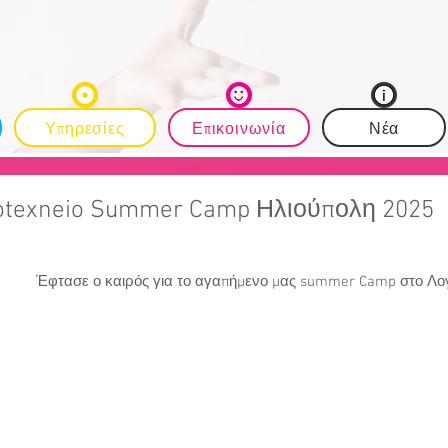
Υπηρεσίες
Επικοινωνία
Νέα
έτης •
otexneio Summer Camp Ηλιούπολη 2025
 δυσκολίες •
ία •
ία •
Έφτασε ο καιρός για το αγαπήμενο μας summer Camp στο Λογ
ική γονέων •
ιο Μέσης
ς • Summer Camp
 Μελέτης
 επωμίζεται την
σχολικής μελέτης
χυτικής