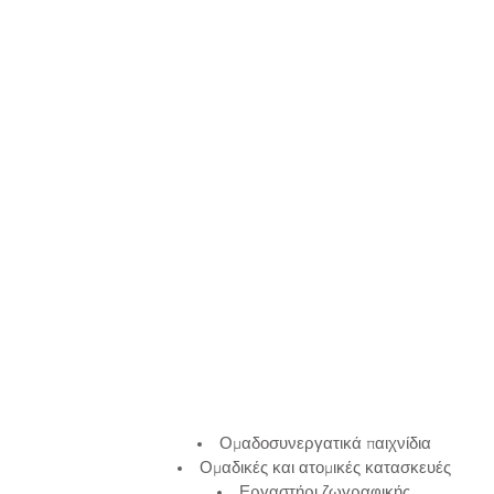
ς των μαθητών,
 η προετοιμασία
είο να μην
ναν πρόσθετο
πίεσης στην ήδη
 καθημερινότητα
 Τμήματα ειδικής
γησης που
ι σε παιδιά
γυμνασίου και
 Μαθησιακές
Αισθητηριακά
 Διαταραχές
 Διαταραχές
κολίες
ς, Δυσκολίες
άς, Διαταραχές
ρωσης και της
Ομαδοσυνεργατικά παιχνίδια
Φροντιστηριακά
Ομαδικές και ατομικές κατασκευές
νασίου Λυκείου.
Εργαστήρι ζωγραφικής