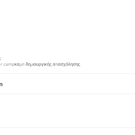
 Ηλιούπολη - Εργοθεραπεία Ηλιούπολη - Λογοθεραπεία Ηλιούπολη - Παιδοψυχολόγος Ηλιούπολη - Κέντρο Μελέτης Ηλιούπολη - Φροντιστήριο Ηλιούπολη - Φροντιστήρο Μέσης Εκπαίδευση
Φροντιστήριο Λύκειο Ηλιούπολη - Summer camp 2025 Ηλιούπολη - καμπ δημιουργικής απασχόλησης 2025 Ηλιούπολη
ς:
r camp
καμπ δημιουργικής απασχόλησης