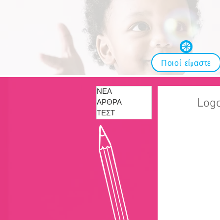
Ποιοί είμαστε
ΝΕΑ
Κέντρο Μελ
Log
ΑΡΘΡΑ
Μαθησιακές
ΤΕΣΤ
Λογοθεραπε
Εργοθεραπε
Συμβουλευτ
Φροντιστήρ
Εκπαίδευση
• Το Κέντρο
Λογοτεχνείο
ευθύνη της 
και της ενισ