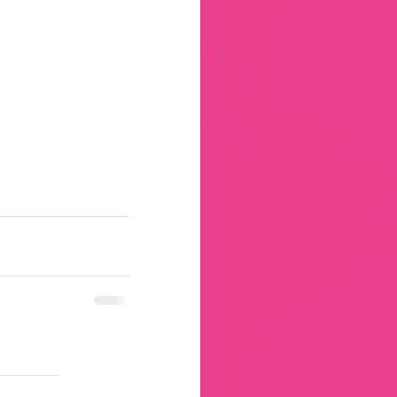
ς  Ηλιούπολη - Φροντιστήριο Γυμνάσιο Ηλιούπολη - 